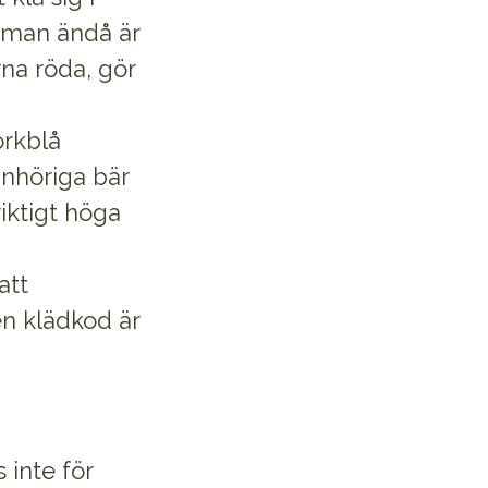
t man ändå är
rna röda, gör
örkblå
anhöriga bär
riktigt höga
att
n klädkod är
 inte för