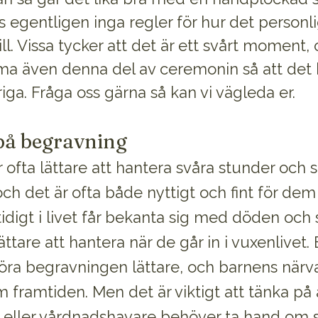
s egentligen inga regler för hur det person
ill. Vissa tycker att det är ett svårt moment, 
rma även denna del av ceremonin så att det 
iga. Fråga oss gärna så kan vi vägleda er.
på begravning
 ofta lättare att hantera svåra stunder och s
ch det är ofta både nyttigt och fint för dem 
idigt i livet får bekanta sig med döden och
lättare att hantera när de går in i vuxenlivet
öra begravningen lättare, och barnens närv
 framtiden. Men det är viktigt att tänka på
r eller vårdnadshavare behöver ta hand om s