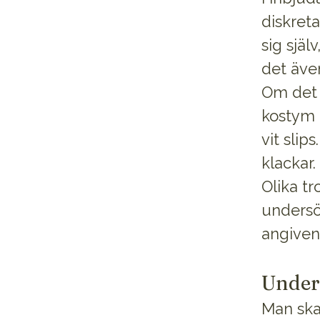
diskreta
sig själ
det äve
Om det ä
kostym 
vit slip
klackar.
Olika tr
undersö
angiven
Under
Man ska 