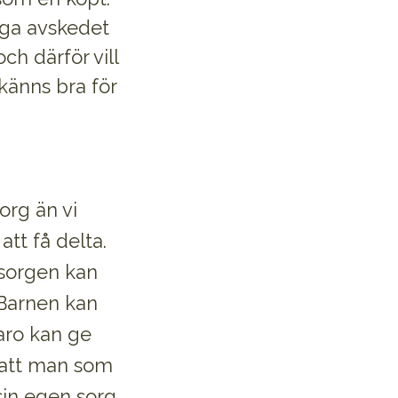
liga avskedet
och därför vill
känns bra för
org än vi
att få delta.
 sorgen kan
. Barnen kan
aro kan ge
 att man som
in egen sorg.