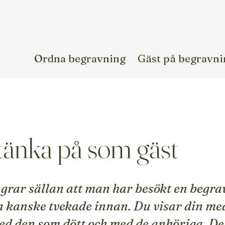
Ordna begravning
Gäst på begravni
 tänka på som gäst
rar sällan att man har besökt en begra
 kanske tvekade innan. Du visar din me
d den som dött och med de anhöriga. Det