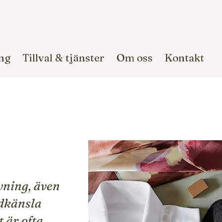
ng
Tillval & tjänster
Om oss
Kontakt
vning, även
dkänsla
 är ofta