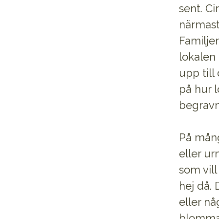
sent. C
närmast 
Familje
lokalen
upp till
på hur l
begravn
På mång
eller ur
som vill
hej då.
eller nå
blomman