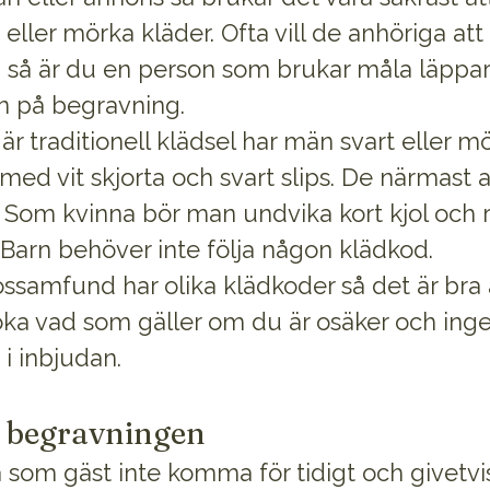
 eller mörka kläder. Ofta vill de anhöriga at
v, så är du en person som brukar måla läppa
n på begravning.
r traditionell klädsel har män svart eller m
med vit skjorta och svart slips. De närmast 
s. Som kvinna bör man undvika kort kjol och 
 Barn behöver inte följa någon klädkod.
ossamfund har olika klädkoder så det är bra 
ka vad som gäller om du är osäker och inge
 i inbjudan.
 begravningen
som gäst inte komma för tidigt och givetvis