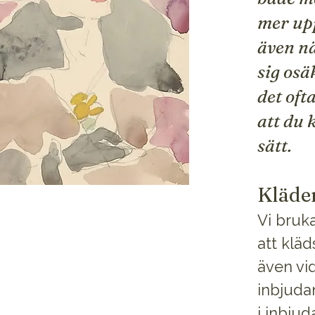
mer upp
även n
sig osä
det oft
att du 
sätt.
Kläde
Vi bruk
att kläd
även vid
inbjudan
i inbjud