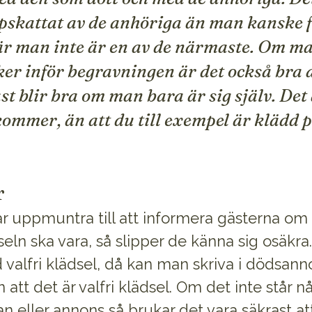
skattat av de anhöriga än man kanske f
är man inte är en av de närmaste. Om m
ker inför begravningen är det också bra a
ast blir bra om man bara är sig själv. Det
kommer, än att du till exempel är klädd på
r
ar uppmuntra till att informera gästerna om 
seln ska vara, så slipper de känna sig osäkra.
 valfri klädsel, då kan man skriva i dödsanno
 att det är valfri klädsel. Om det inte står 
an eller annons så brukar det vara säkrast att