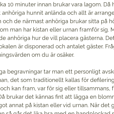
irka 10 minuter innan brukar vara lagom. Då 
anhöriga hunnit anlända och allt är arranger
n och de närmast anhöriga brukar sitta på hö
 om man har kistan eller urnan framför sig. 
 de anhöriga hur de vill placera gästerna. De
okalen är disponerad och antalet gäster. Fr
ingsvärden om du är osäker.
a begravningar tar man ett personligt avske
nan, det som traditionellt kallas för defilerin
 och kan fram, var för sig eller tillsammans, 
 Då brukar det kännas fint att lägga en blom
got annat på kistan eller vid urnan. När det g
 så går det lika bra med en handplockad 