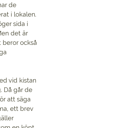
har de
at i lokalen.
ger sida i
Men det är
t beror också
åga
d vid kistan
g. Då går de
för att säga
ma, ett brev
äller
som en köpt.