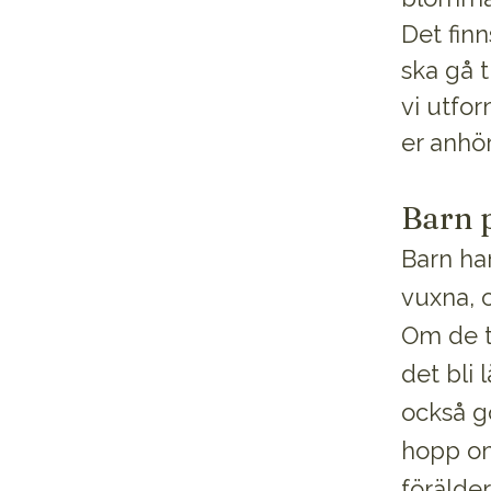
Det finn
ska gå t
vi utfo
er anhör
Barn 
Barn har
vuxna, o
Om de t
det bli 
också g
hopp om
förälde