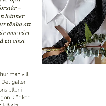
örstår –
an känner
tt tänka att
 är mer värt
 ett visst
hur man vill
 Det gäller
ns eller i
någon klädkod
 klä sig i