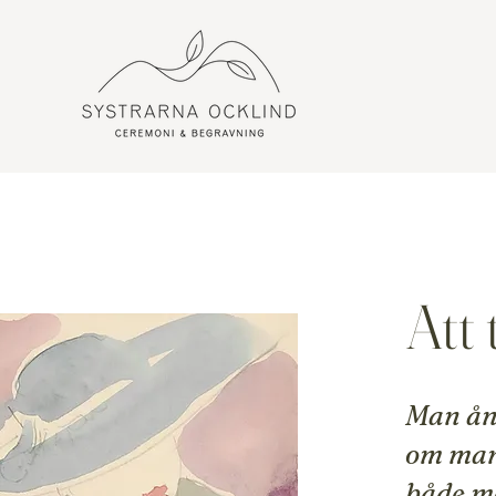
Att
Man ång
om man
både me